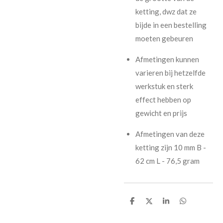
ketting, dwz dat ze
bijde in een bestelling
moeten gebeuren
Afmetingen kunnen
varieren bij hetzelfde
werkstuk en sterk
effect hebben op
gewicht en prijs
Afmetingen van deze
ketting zijn 10 mm B -
62 cm L - 76,5 gram
D
D
S
D
e
e
h
e
l
e
a
l