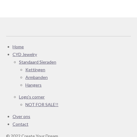
e
l
r
e
n
e
n
Home
CYD Jewelry
Standaard Sieraden
Kettingen
Armbanden
Hangers
Logo's corner
NOT FOR SALE!!
Over ons
Contact
© 2022 Create Your Dream