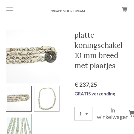
Ga
CREATE YOUR DREAM
direct
naar
de
platte
hoofdinhoud
koningschakel
10 mm breed
met plaatjes
€ 237,25
GRATIS verzending
In
winkelwagen