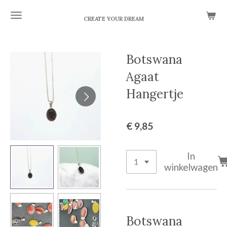
Ga
CREATE YOUR DREAM
direct
naar
de
Botswana
hoofdinhoud
Agaat
Hangertje
€ 9,85
In
winkelwagen
Botswana