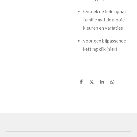
Ontdek de hele agaat
familie met de mooie
kleuren en variaties
voor een bijpassende
ketting klik (hier)
D
D
S
D
e
e
h
e
l
e
a
l
e
l
r
e
n
e
n