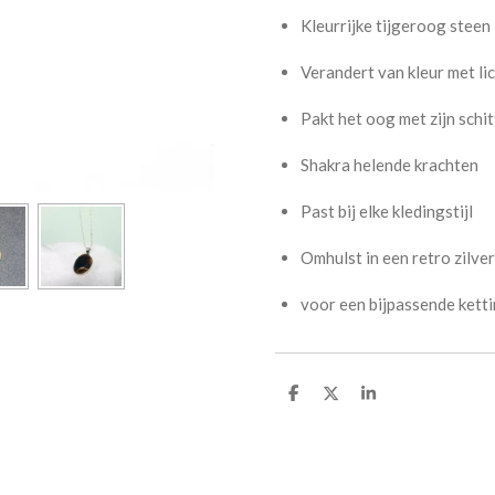
Kleurrijke tijgeroog steen
Verandert van kleur met lic
Pakt het oog met zijn schi
Shakra helende krachten
Past bij elke kledingstijl
Omhulst in een retro zilver
voor een bijpassende kettin
D
D
S
e
e
h
l
e
a
e
l
r
n
e