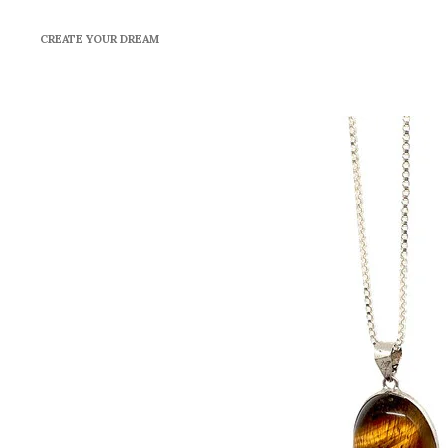
Ga
CREATE YOUR DREAM
direct
naar
de
hoofdinhoud