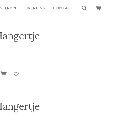
EWELRY
OVER ONS
CONTACT
Hangertje
n
Hangertje