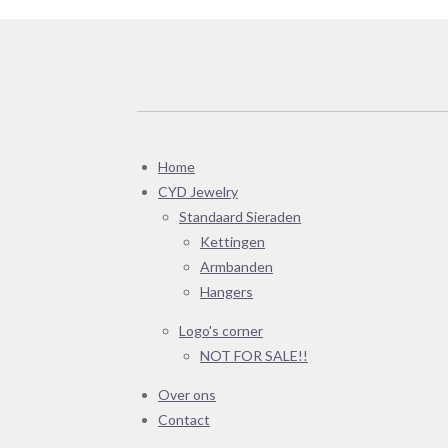
Home
CYD Jewelry
Standaard Sieraden
Kettingen
Armbanden
Hangers
Logo's corner
NOT FOR SALE!!
Over ons
Contact