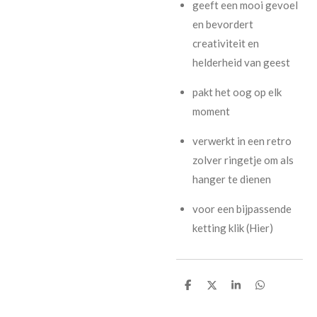
geeft een mooi gevoel
en bevordert
creativiteit en
helderheid van geest
pakt het oog op elk
moment
verwerkt in een retro
zolver ringetje om als
hanger te dienen
voor een bijpassende
ketting klik (Hier)
D
D
S
D
e
e
h
e
l
e
a
l