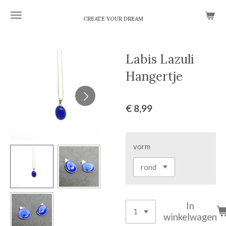
Ga
CREATE YOUR DREAM
direct
naar
de
Labis Lazuli
hoofdinhoud
Hangertje
€ 8,99
vorm
In
winkelwagen