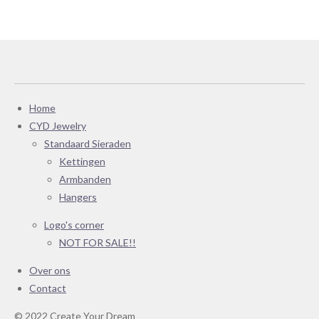
e
l
r
e
n
e
n
Home
CYD Jewelry
Standaard Sieraden
Kettingen
Armbanden
Hangers
Logo's corner
NOT FOR SALE!!
Over ons
Contact
© 2022 Create Your Dream